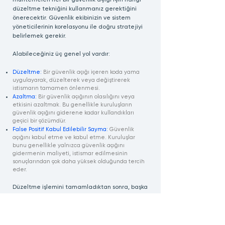
muhtemelen her bir güvenlik açığı için hangi
düzeltme tekniğini kullanmanız gerektiğini
önerecektir. Güvenlik ekibinizin ve sistem
yöneticilerinin korelasyonu ile doğru stratejiyi
belirlemek gerekir.
Alabileceğiniz üç genel yol vardır:
Düzeltme:
Bir güvenlik açığı içeren koda yama
uygulayarak, düzelterek veya değiştirerek
istismarın tamamen önlenmesi.
Azaltma:
Bir güvenlik açığının olasılığını veya
etkisini azaltmak. Bu genellikle kuruluşların
güvenlik açığını giderene kadar kullandıkları
geçici bir çözümdür.
False Positif Kabul Edilebilir Sayma:
Güvenlik
açığını kabul etme ve kabul etme. Kuruluşlar
bunu genellikle yalnızca güvenlik açığını
gidermenin maliyeti, istismar edilmesinin
sonuçlarından çok daha yüksek olduğunda tercih
eder.
Düzeltme işlemini tamamladıktan sonra, başka
bir tarama gerçekleştirerek güvenlik açığının
tamamen çözülüp çözülmediğini kontrol
edebilirsiniz.