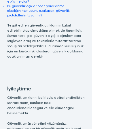
etkisi ne olur?
Bu güvenlik açıklarından yararlanma
olasılığını/sonucunu azaltacak güvenlik
protokollerimiz var mı?
Tespit edilen güvenlik açıklarının kabul
edilebilir olup olmadığını bilmek de önemlidir.
Sızma testi gibi güvenlik açığı doğrulamasını
sağlayan araç ve tekniklerle tutarsız tarama
sonuçları belirleyebilir.Bu durumda kuruluşunuz
için en büyük riski oluşturan güvenlik açıklarına
odaklanılması gerekir.
İyileştirme
Güvenlik açıklarını belirleyip değerlendirdikten
sonraki adım, bunların nasıl
önceliklendirileceğini ve ele alınacağını
belirlemektir.
Güvenlik açığı yönetimi çözümünüz,